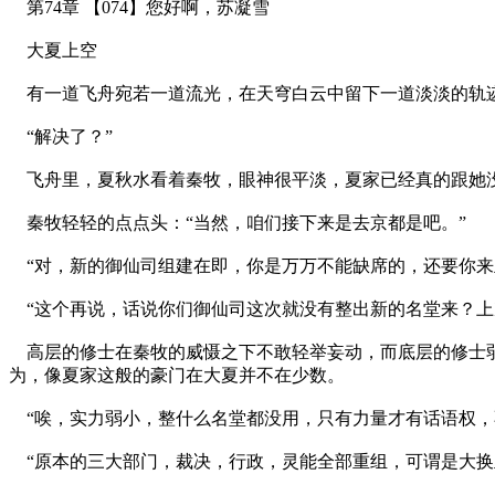
第74章 【074】您好啊，苏凝雪
大夏上空
有一道飞舟宛若一道流光，在天穹白云中留下一道淡淡的轨
“解决了？”
飞舟里，夏秋水看着秦牧，眼神很平淡，夏家已经真的跟她
秦牧轻轻的点点头：“当然，咱们接下来是去京都是吧。”
“对，新的御仙司组建在即，你是万万不能缺席的，还要你来
“这个再说，话说你们御仙司这次就没有整出新的名堂来？上
高层的修士在秦牧的威慑之下不敢轻举妄动，而底层的修士弱
为，像夏家这般的豪门在大夏并不在少数。
“唉，实力弱小，整什么名堂都没用，只有力量才有话语权，
“原本的三大部门，裁决，行政，灵能全部重组，可谓是大换