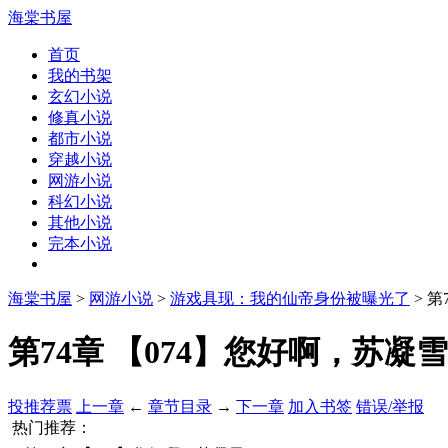
海棠书屋
首页
我的书架
玄幻小说
修真小说
都市小说
穿越小说
网游小说
科幻小说
其他小说
完本小说
海棠书屋
>
网游小说
>
游戏具现：我的仙帝身份被曝光了
> 第
第74章 【074】您好啊，苏凝雪
投推荐票
上一章
←
章节目录
→
下一章
加入书签
错误/举报
热门推荐：